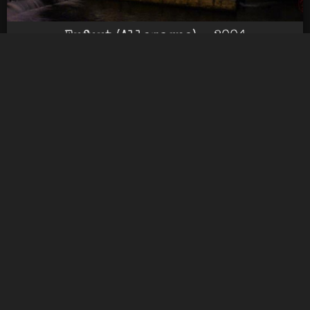
Erfurt (Allemagne) - 2004
Festival de Jazz (Montéal, QC, Canada) -