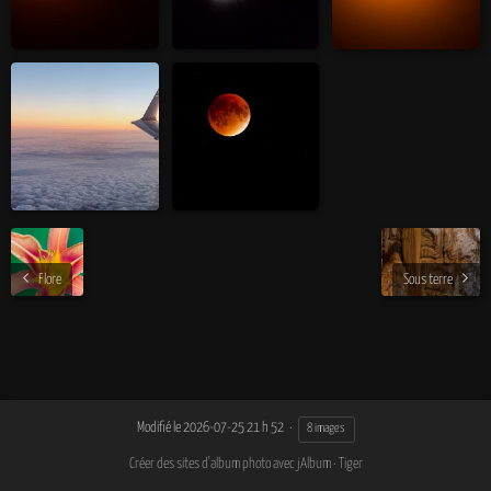
Flore
Sous terre
Modifié le
2026-07-25 21 h 52
8 images
Créer des sites d'album photo avec jAlbum
·
Tiger